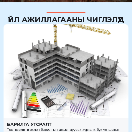
ҮЙЛ АЖИЛЛАГААНЫ ЧИГЛЭЛҮҮД
БАРИЛГА УГСРАЛТ
Төсөл төлөвлөлтөөс эхлэн барилгын ажил дуусах хүртэлх бүх үе шатыг