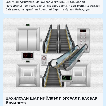
хариуцан гүйцэтгэнэ. Манай баг инженерийн тооцоолол,
материалын сонголт, ажлын хуваарь зэргийг өндөр түвшинд зохион
байгуулж, чанартай, найдвартай барилга бүтээн байгуулдаг.
ЦАХИЛГААН ШАТ НИЙЛҮҮЛЭЛТ, УГСРАЛТ, ЗАСВАР
ҮЙЛЧИЛГЭЭ