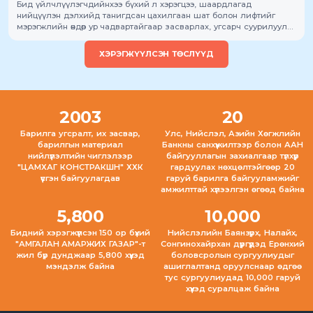
Бид үйлчлүүлэгчдийнхээ бүхий л хэрэгцээ, шаардлагад
нийцүүлэн дэлхийд танигдсан цахилгаан шат болон лифтийг
мэрэгжлийн өндөр ур чадвартайгаар засварлах, угсарч суурилуулах
зорилттой ажиллаж байна.
ХЭРЭГЖҮҮЛСЭН ТӨСЛҮҮД
2003
20
Барилга угсралт, их засвар,
Улс, Нийслэл, Азийн Хөгжлийн
барилгын материал
Банкны санхүүжилтээр болон ААН
нийлүүлэлтийн чиглэлээр
байгууллагын захиалгаар түлхүүр
"ЦАМХАГ КОНСТРАКШН" ХХК
гардуулах нөхцөлтэйгөөр 20
үүсгэн байгуулагдав
гаруй барилга байгууламжийг
амжилттай хүлээлгэн өгөөд байна
5,800
10,000
Бидний хэрэгжүүлсэн 150 ор бүхий
Нийслэлийн Баянзүрх, Налайх,
"АМГАЛАН АМАРЖИХ ГАЗАР"-т
Сонгинохайрхан дүүргүүдэд Ерөнхий
жил бүр дунджаар 5,800 хүүхэд
боловсролын сургуулиудыг
мэндэлж байна
ашиглалтанд оруулснаар өдгөө
тус сургуулиудад 10,000 гаруй
хүүхэд суралцаж байна